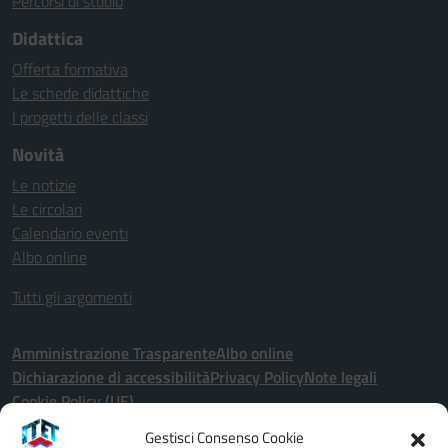
Percorsi di studio
Didattica
Offerta formativa
Le schede didattiche
I progetti delle classi
Novità
Le notizie
Le circolari
Calendario eventi
Albo online
Tutti gli argomenti
Amministrazione Trasparente
Albo online
Dichiarazione di accessibilità
Privacy Policy
Note legali
Cookie Policy (UE)
Gestisci Consenso Cookie
Seguici su: