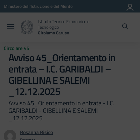
Vai ai contenuti
Vai al menu di navigazione
Vai al footer
Ministero dell'Istruzione e del Merito
Istituto Tecnico Economico e
Tecnologico
Girolamo Caruso
Circolare 45
Avviso 45_Orientamento in
entrata – I.C. GARIBALDI –
GIBELLINA E SALEMI
_12.12.2025
Avviso 45_Orientamento in entrata - I.C.
GARIBALDI - GIBELLINA E SALEMI
_12.12.2025
Rosanna Risico
Docente