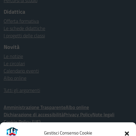
Percorsi di studio
Didattica
Offerta formativa
Le schede didattiche
I progetti delle classi
Novità
Le notizie
Le circolari
Calendario eventi
Albo online
Tutti gli argomenti
Amministrazione Trasparente
Albo online
Dichiarazione di accessibilità
Privacy Policy
Note legali
Cookie Policy (UE)
Gestisci Consenso Cookie
Seguici su: