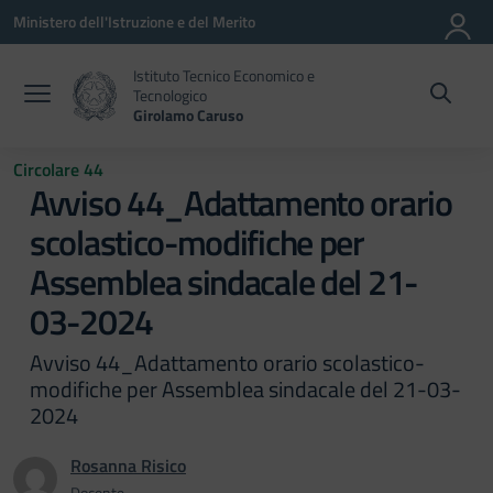
Vai ai contenuti
Vai al menu di navigazione
Vai al footer
Ministero dell'Istruzione e del Merito
Istituto Tecnico Economico e
Tecnologico
Girolamo Caruso
Circolare 44
Avviso 44_Adattamento orario
scolastico-modifiche per
Assemblea sindacale del 21-
03-2024
Avviso 44_Adattamento orario scolastico-
modifiche per Assemblea sindacale del 21-03-
2024
Rosanna Risico
Docente