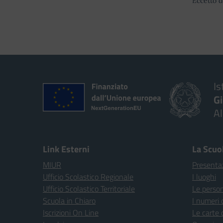
Eccetto d
Is
G
A
Link Esterni
La Scuo
MIUR
Presenta
Ufficio Scolastico Regionale
I luoghi
Ufficio Scolastico Territoriale
Le perso
Scuola in Chiaro
I numeri 
Iscrizioni On Line
Le carte 