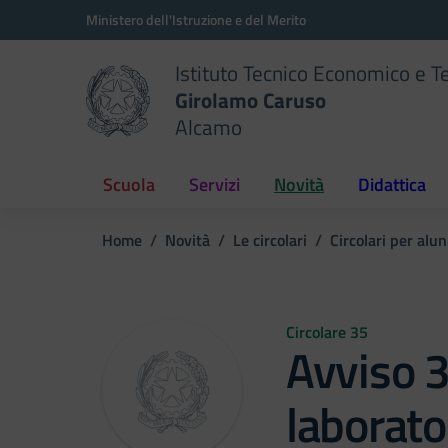
Vai ai contenuti
Vai al menu di navigazione
Vai al footer
Ministero dell'Istruzione e del Merito
Istituto Tecnico Economico e T
Girolamo Caruso
Alcamo
Scuola
Servizi
Novità
Didattica
Home
Novità
Le circolari
Circolari per alun
Circolare 35
Avviso 3
laborato