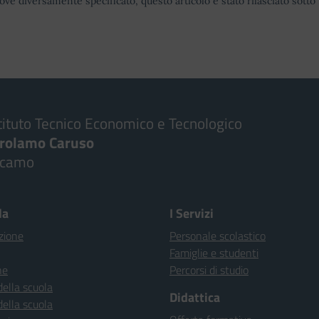
ove diversamente specificato, questo articolo è stato rilasciato sott
tituto Tecnico Economico e Tecnologico
irolamo Caruso
lcamo
la
I Servizi
zione
Personale scolastico
Famiglie e studenti
ne
Percorsi di studio
della scuola
Didattica
della scuola