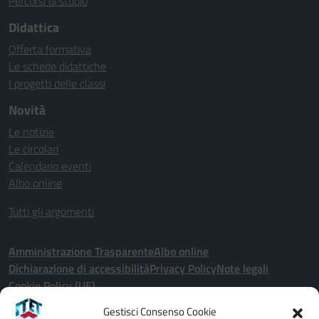
Percorsi di studio
Didattica
Offerta formativa
Le schede didattiche
I progetti delle classi
Novità
Le notizie
Le circolari
Calendario eventi
Albo online
Tutti gli argomenti
Amministrazione Trasparente
Albo online
Dichiarazione di accessibilità
Privacy Policy
Note legali
Cookie Policy (UE)
Gestisci Consenso Cookie
Seguici su: