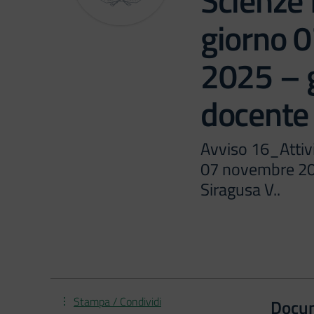
Scienze 
giorno 
2025 – g
docente 
Avviso 16_Attivi
07 novembre 202
Siragusa V..
Stampa / Condividi
Docu