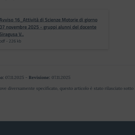
Avviso 16_Attività di Scienze Motorie di giorno
07 novembre 2025 - gruppi alunni del docente
Siragusa V..
pdf - 226 kb
o:
07.11.2025
-
Revisione:
07.11.2025
ove diversamente specificato, questo articolo è stato rilasciato sott