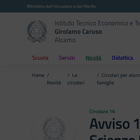
Vai ai contenuti
Vai al menu di navigazione
Vai al footer
Ministero dell'Istruzione e del Merito
Istituto Tecnico Economico e T
Girolamo Caruso
Alcamo
Scuola
Servizi
Novità
Didattica
Home
Le
Circolari per alunn
Novità
circolari
famiglie
Circolare 16
Avviso 1