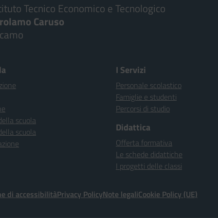
tituto Tecnico Economico e Tecnologico
irolamo Caruso
lcamo
la
I Servizi
zione
Personale scolastico
Famiglie e studenti
ne
Percorsi di studio
della scuola
Didattica
della scuola
Offerta formativa
azione
Le schede didattiche
I progetti delle classi
e di accessibilità
Privacy Policy
Note legali
Cookie Policy (UE)