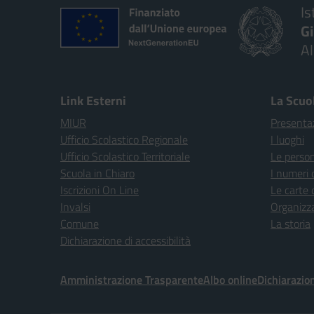
Is
G
A
Link Esterni
La Scuo
MIUR
Presenta
Ufficio Scolastico Regionale
I luoghi
Ufficio Scolastico Territoriale
Le perso
Scuola in Chiaro
I numeri 
Iscrizioni On Line
Le carte 
Invalsi
Organizz
Comune
La storia
Dichiarazione di accessibilità
Amministrazione Trasparente
Albo online
Dichiarazion