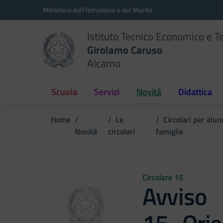
Vai ai contenuti
Vai al menu di navigazione
Vai al footer
Ministero dell'Istruzione e del Merito
Istituto Tecnico Economico e T
Girolamo Caruso
Alcamo
Scuola
Servizi
Novità
Didattica
Home
Le
Circolari per alun
Novità
circolari
famiglie
Circolare 15
Avviso