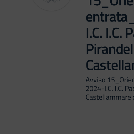
15_Orie
entrata
I.C. I.C. 
Pirandel
Castell
Avviso 15_Orie
2024-I.C. I.C. Pa
Castellammare d