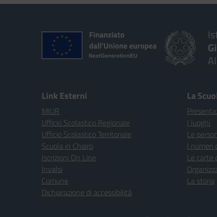
Is
G
A
Link Esterni
La Scuo
MIUR
Presenta
Ufficio Scolastico Regionale
I luoghi
Ufficio Scolastico Territoriale
Le perso
Scuola in Chiaro
I numeri 
Iscrizioni On Line
Le carte 
Invalsi
Organizz
Comune
La storia
Dichiarazione di accessibilità