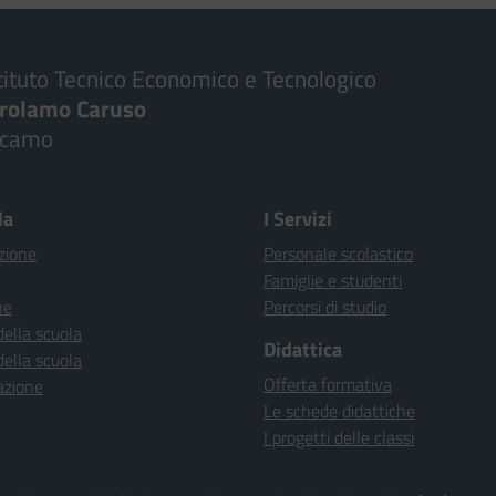
tituto Tecnico Economico e Tecnologico
irolamo Caruso
lcamo
la
I Servizi
zione
Personale scolastico
Famiglie e studenti
ne
Percorsi di studio
della scuola
Didattica
della scuola
Offerta formativa
azione
Le schede didattiche
I progetti delle classi