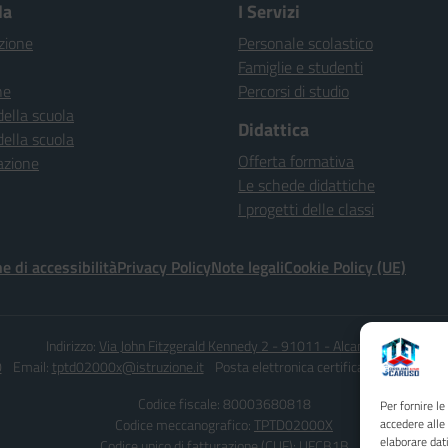
la
I Servizi
zione
Personale scolastico
Famiglie e studenti
ne
Percorsi di studio
della scuola
Didattica
della scuola
Offerta formativa
azione
Le schede didattiche
I progetti delle classi
e di accessibilità
Privacy Policy
Note legali
Cookie Policy (UE)
Indirizzo:
Via John Fitzgerald Kennedy 2 - 91011 - Alcamo (TP)
0
Email:
tptd02000x@istruzione.it
Posta elettronica certificata (PEC):
tptd0
Codice fiscale: 80003680818
Per fornire l
accedere alle
Codice meccanografico:
TPTD02000X
elaborare dat
Codice unico di fatturazione (CUF): UFCB1B