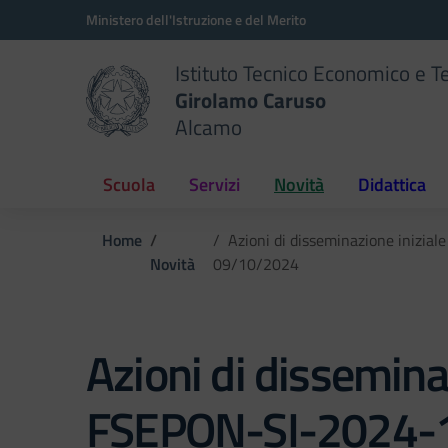
Vai ai contenuti
Vai al menu di navigazione
Vai al footer
Ministero dell'Istruzione e del Merito
Istituto Tecnico Economico e T
Girolamo Caruso
Alcamo
Scuola
Servizi
Novità
Didattica
Home
Azioni di disseminazione inizi
Novità
09/10/2024
Azioni di dissemina
FSEPON-SI-2024-1