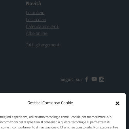
Novità
Le notizie
Le circolari
Calendario eventi
Albo online
Tutti gli argomenti
Seguici su:
Gestisci Consenso Cookie
2000x@pec.istruzione.it
e migliori esperienze, utilizziamo tecnologie come i cookie per memorizzare e/o
 informazioni del dispositivo. Il consenso a queste tecnologie ci permetterà di
i come il comportamento di navigazione o ID unici su questo sito. Non acconsentire