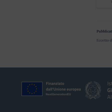
Pubblicat
Eccetto d
Is
G
A