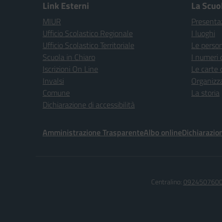
Link Esterni
La Scuo
MIUR
Presenta
Ufficio Scolastico Regionale
I luoghi
Ufficio Scolastico Territoriale
Le perso
Scuola in Chiaro
I numeri 
Iscrizioni On Line
Le carte 
Invalsi
Organizz
Comune
La storia
Dichiarazione di accessibilità
Amministrazione Trasparente
Albo online
Dichiarazion
Centralino:
092450760