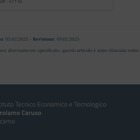
pdf - 477 kb
o:
03.02.2025
-
Revisione:
09.02.2025
ove diversamente specificato, questo articolo è stato rilasciato sott
tituto Tecnico Economico e Tecnologico
irolamo Caruso
lcamo