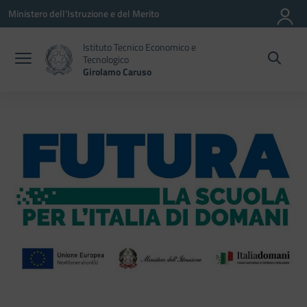
Vai ai contenuti
Vai al menu di navigazione
Vai al footer
Ministero dell'Istruzione e del Merito
Istituto Tecnico Economico e
Tecnologico
Girolamo Caruso