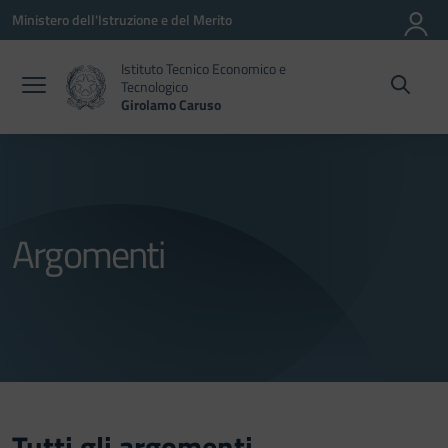
Vai ai contenuti
Vai al menu di navigazione
Vai al footer
Ministero dell'Istruzione e del Merito
Istituto Tecnico Economico e
Tecnologico
Girolamo Caruso
Argomenti
Tutti gli argomenti