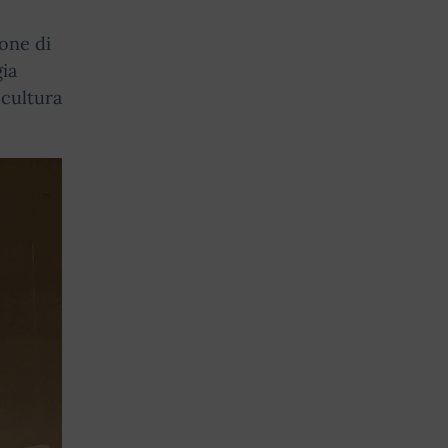
ione di
gia
 cultura