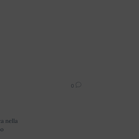
0
a nella
mo