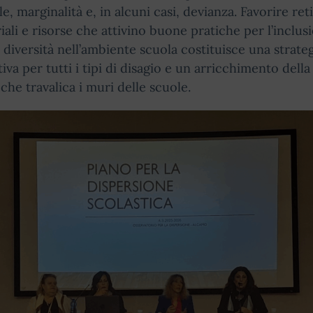
le, marginalità e, in alcuni casi, devianza. Favorire reti
riali e risorse che attivino buone pratiche per l’inclus
e diversità nell’ambiente scuola costituisce una strate
iva per tutti i tipi di disagio e un arricchimento della
 che travalica i muri delle scuole.