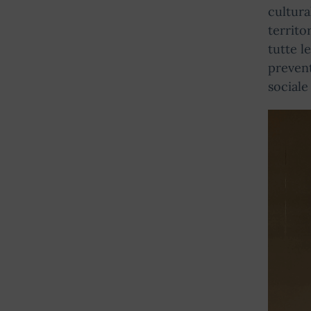
cultura
territo
tutte l
prevent
sociale