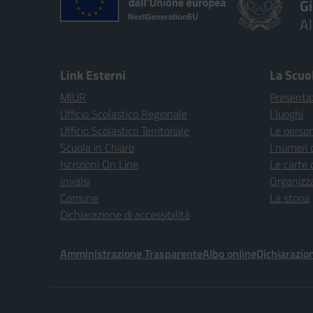
G
A
Link Esterni
La Scuo
MIUR
Presenta
Ufficio Scolastico Regionale
I luoghi
Ufficio Scolastico Territoriale
Le perso
Scuola in Chiaro
I numeri 
Iscrizioni On Line
Le carte 
Invalsi
Organizz
Comune
La storia
Dichiarazione di accessibilità
Amministrazione Trasparente
Albo online
Dichiarazion