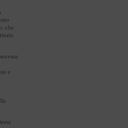
a
sito
o, che
tituto
ssoressa
one e
lla
 Anna