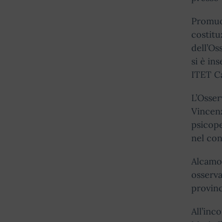
Promuov
costitu
dell’Os
si è in
ITET C
L’Osser
Vincenz
psicope
nel con
Alcamo,
osserva
provinc
All’inc