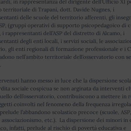
lardi, in rappresentanza del dirigente dell’Ufficio XI p
o territoriale di Trapani, dott. Davide Nugnes, i
entanti delle scuole del territorio afferenti, gli inseg
P, (gruppi operativi di supporto psicopedagoico di 
, i rappresentanti dell’ASP del distretto di Alcamo, i
ntanti degli enti locali, i servizi sociali, le associazio
rio, gli enti regionali di formazione professionale e i
adono nell’ambito territoriale dell’osservatorio con s
.
ervenuti hanno messo in luce che la dispersione scola
dita sociale cospicua se non arginata da interventi c
ello dell’osservatorio, contribuiscono a mettere in r
ggetti coinvolti nel fenomeno della frequenza irregol
prelude l’abbandono scolastico precoce (scuole, ASP
., associazionismo, etc.). La dispersione dei minori in
ico, infatti, prelude al rischio di povertà educativa e