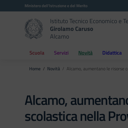
Vai ai contenuti
Vai al menu di navigazione
Vai al footer
Ministero dell'Istruzione e del Merito
Istituto Tecnico Economico e T
Girolamo Caruso
Alcamo
Scuola
Servizi
Novità
Didattica
Home
Novità
Alcamo, aumentano le risorse co
Alcamo, aumentano 
scolastica nella Pro