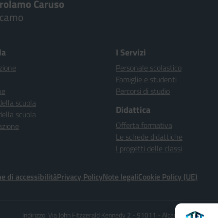
irolamo Caruso
lcamo
la
I Servizi
zione
Personale scolastico
Famiglie e studenti
ne
Percorsi di studio
della scuola
Didattica
della scuola
Offerta formativa
azione
Le schede didattiche
I progetti delle classi
e di accessibilità
Privacy Policy
Note legali
Cookie Policy (UE)
Indirizzo:
Via John Fitzgerald Kennedy 2 - 91011 - Alcamo (TP)