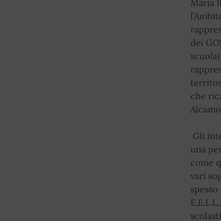
Maria I
l’Ambit
rappres
dei GOS
scuola)
rapprese
territo
che ric
Alcamo
Gli int
una per
come qu
vari so
spesso 
E.E.L.L
scolast