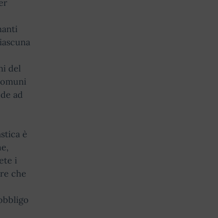
er
nanti
ciascuna
ni del
 Comuni
ede ad
stica è
he,
ete i
are che
,
 obbligo