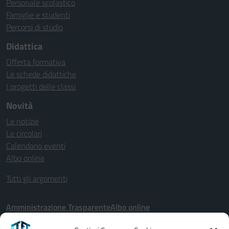
Personale scolastico
Famiglie e studenti
Percorsi di studio
Didattica
Offerta formativa
Le schede didattiche
I progetti delle classi
Novità
Le notizie
Le circolari
Calendario eventi
Albo online
Tutti gli argomenti
Amministrazione Trasparente
Albo online
Dichiarazione di accessibilità
Privacy Policy
Note legali