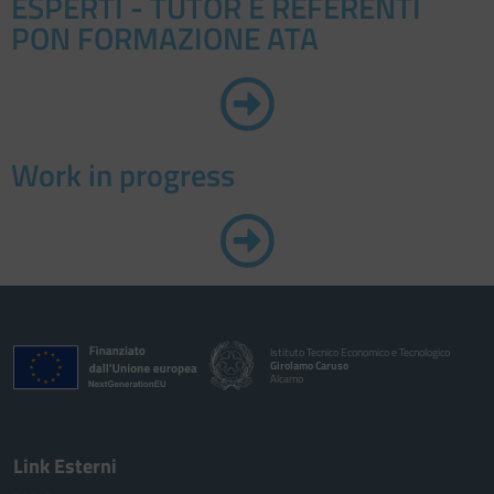
ESPERTI - TUTOR E REFERENTI
PON FORMAZIONE ATA
Work in progress
Istituto Tecnico Economico e Tecnologico
Girolamo Caruso
Alcamo
Link Esterni