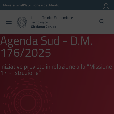
Vai ai contenuti
Vai al menu di navigazione
Vai al footer
Ministero dell'Istruzione e del Merito
Istituto Tecnico Economico e
Tecnologico
Girolamo Caruso
Agenda Sud - D.M.
176/2025
Iniziative previste in relazione alla "Missione
1.4 - Istruzione"